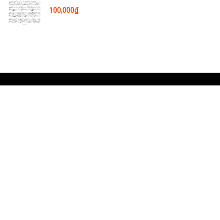
100,000
₫
Thông tin
Download Sheet Nhạc Piano hot nhất tại Sheetnhacviet.com. Với định
dạng PDF chất lượng cao bạn có thể in ấn và xem trên Điện Thoại và
Máy Tính dễ dàng.
Email:
sheetnhacviet1194@gmail.com
Giới thiệu
Về chúng tôi
Nghệ sĩ