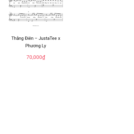
Thằng Điên – JustaTee x
Phương Ly
70,000
₫