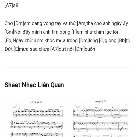
[A7]sẽ
Chờ [Dm]em dang vòng tay và thứ [Am]tha cho anh ngày ấy
[Gm]Nơi đây mình anh tìm bóng [F]em như chim lạc lối
[Eb]Ngày chờ đêm khóc mưa trong [Dm]lòng [C]giông [Bb]tố
Dứt [E]mưa sao chưa [A7]dứt nỗi [Dm]buồn
Sheet Nhạc Liên Quan