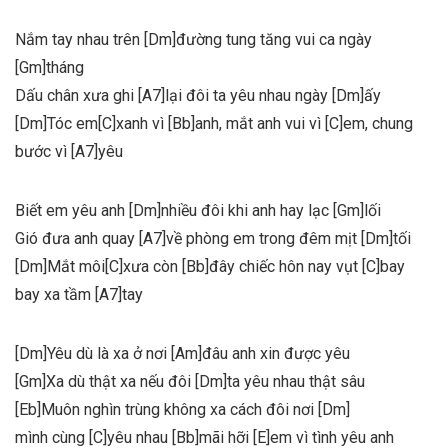
Nắm tay nhau trên [Dm]đường tung tăng vui ca ngày
[Gm]tháng
Dấu chân xưa ghi [A7]lại đôi ta yêu nhau ngày [Dm]ấy
[Dm]Tóc em[C]xanh vì [Bb]anh, mắt anh vui vì [C]em, chung
bước vì [A7]yêu
Biết em yêu anh [Dm]nhiều đôi khi anh hay lạc [Gm]lối
Gió đưa anh quay [A7]về phòng em trong đêm mịt [Dm]tối
[Dm]Mắt môi[C]xưa còn [Bb]đây chiếc hôn nay vụt [C]bay
bay xa tầm [A7]tay
[Dm]Yêu dù là xa ở nơi [Am]đâu anh xin được yêu
[Gm]Xa dù thật xa nếu đôi [Dm]ta yêu nhau thật sâu
[Eb]Muôn nghìn trùng không xa cách đôi nơi [Dm]
mình cùng [C]yêu nhau [Bb]mãi hỡi [E]em vì tình yêu anh