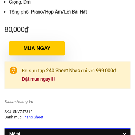
Giọng:
Dm
Tổng phổ:
Piano/Hợp Âm/Lời Bài Hát
80,000
₫
MUA NGAY
Bộ sưu tập
240 Sheet Nhạc
chỉ với
999.000đ
.
Đặt mua ngay!!!
Kasim Hoàng Vũ
SKU:
SNV747312
Danh mục:
Piano Sheet
Mô tả