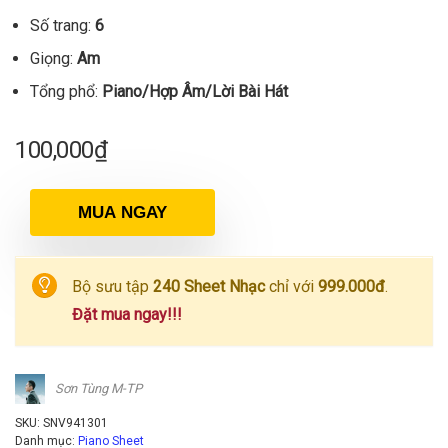
Số trang:
6
Giọng:
Am
Tổng phổ:
Piano/Hợp Âm/Lời Bài Hát
100,000
₫
MUA NGAY
Bộ sưu tập
240 Sheet Nhạc
chỉ với
999.000đ
.
Đặt mua ngay!!!
Sơn Tùng M-TP
SKU:
SNV941301
Danh mục:
Piano Sheet