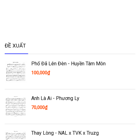
ĐỀ XUẤT
Phố Đã Lên Đèn - Huyền Tâm Môn
100,000
₫
Anh Là Ai - Phương Ly
70,000
₫
Thay Lòng - NAL x TVK x Truzg