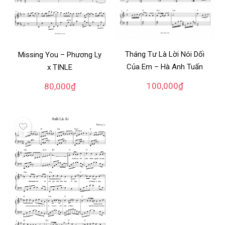
Tháng Tư Là Lời Nói Dối
Missing You – Phương Ly
Của Em – Hà Anh Tuấn
x TINLE
100,000
₫
80,000
₫