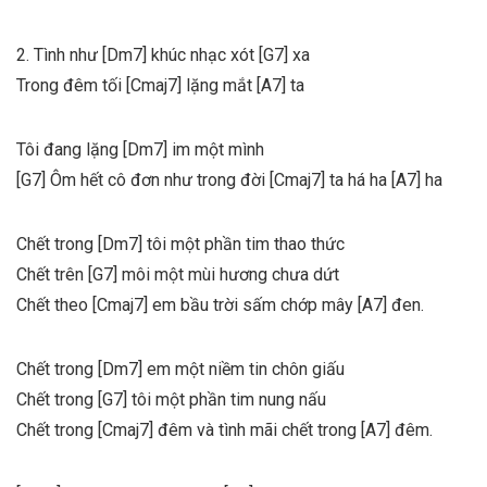
2. Tình như [Dm7] khúc nhạc xót [G7] xa
Trong đêm tối [Cmaj7] lặng mắt [A7] ta
Tôi đang lặng [Dm7] im một mình
[G7] Ôm hết cô đơn như trong đời [Cmaj7] ta há ha [A7] ha
Chết trong [Dm7] tôi một phần tim thao thức
Chết trên [G7] môi một mùi hương chưa dứt
Chết theo [Cmaj7] em bầu trời sấm chớp mây [A7] đen.
Chết trong [Dm7] em một niềm tin chôn giấu
Chết trong [G7] tôi một phần tim nung nấu
Chết trong [Cmaj7] đêm và tình mãi chết trong [A7] đêm.