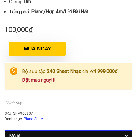
Giọng:
Dm
Tổng phổ:
Piano/Hợp Âm/Lời Bài Hát
100,000
₫
MUA NGAY
Bộ sưu tập
240 Sheet Nhạc
chỉ với
999.000đ
.
Đặt mua ngay!!!
Thịnh Suy
SKU:
SNV960837
Danh mục:
Piano Sheet
Mô tả