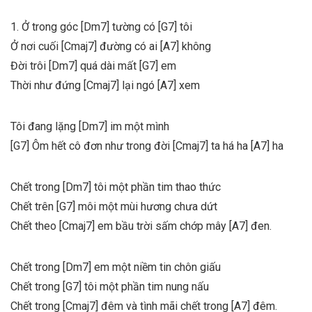
1. Ở trong góc [Dm7] tường có [G7] tôi
Ở nơi cuối [Cmaj7] đường có ai [A7] không
Đời trôi [Dm7] quá dài mất [G7] em
Thời như đứng [Cmaj7] lại ngó [A7] xem
Tôi đang lặng [Dm7] im một mình
[G7] Ôm hết cô đơn như trong đời [Cmaj7] ta há ha [A7] ha
Chết trong [Dm7] tôi một phần tim thao thức
Chết trên [G7] môi một mùi hương chưa dứt
Chết theo [Cmaj7] em bầu trời sấm chớp mây [A7] đen.
Chết trong [Dm7] em một niềm tin chôn giấu
Chết trong [G7] tôi một phần tim nung nấu
Chết trong [Cmaj7] đêm và tình mãi chết trong [A7] đêm.