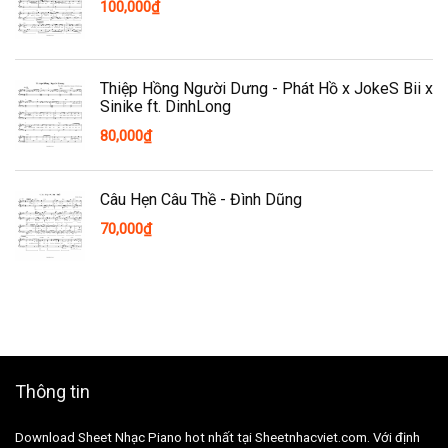
100,000
₫
Thiệp Hồng Người Dưng - Phát Hồ x JokeS Bii x
Sinike ft. DinhLong
80,000
₫
Câu Hẹn Câu Thề - Đình Dũng
70,000
₫
Thông tin
Download Sheet Nhạc Piano hot nhất tại Sheetnhacviet.com. Với định