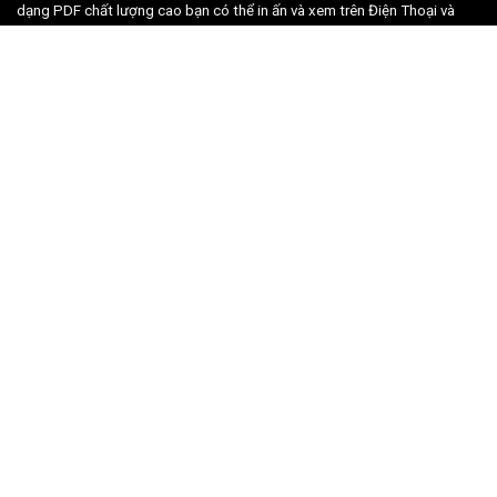
dạng PDF chất lượng cao bạn có thể in ấn và xem trên Điện Thoại và
Máy Tính dễ dàng.
Email:
sheetnhacviet1194@gmail.com
Giới thiệu
Về chúng tôi
Nghệ sĩ
Sheet Nhạc
Chính sách bảo mật
Điều khoản sử dụng
Hỗ trợ khách hàng
Hướng dẫn mua hàng
Hướng dẫn thanh toán
Quy định đổi trả