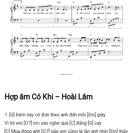
Hợp âm Có Khi – Hoài Lâm
1. [G] Đêm nay cô đơn theo anh đến mỗi [Em] giây
Vì lời em [D7] nói sao nghe quá [C] đắng [G] cay
[C] Mùa đông anh [D7] gặp em cũng là lần anh nhìn [Em] thấy