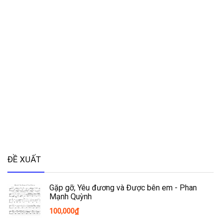
ĐỀ XUẤT
Gặp gỡ, Yêu đương và Được bên em - Phan
Mạnh Quỳnh
100,000
₫