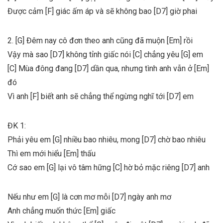
Được cảm [F] giác ấm áp và sẽ không bao [D7] giờ phai
2. [G] Đêm nay cô đơn theo anh cũng đã muộn [Em] rồi
Vậy mà sao [D7] không tỉnh giấc nói [C] chẳng yêu [G] em
[C] Mùa đông đang [D7] dần qua, nhưng tình anh vẫn ở [Em]
đó
Vì anh [F] biết anh sẽ chẳng thể ngừng nghĩ tới [D7] em
ĐK 1:
Phải yêu em [G] nhiều bao nhiêu, mong [D7] chờ bao nhiêu
Thì em mới hiểu [Em] thấu
Cớ sao em [G] lại vô tâm hững [C] hờ bỏ mặc riêng [D7] anh
Nếu như em [G] là cơn mơ mỗi [D7] ngày anh mơ
Anh chẳng muốn thức [Em] giấc