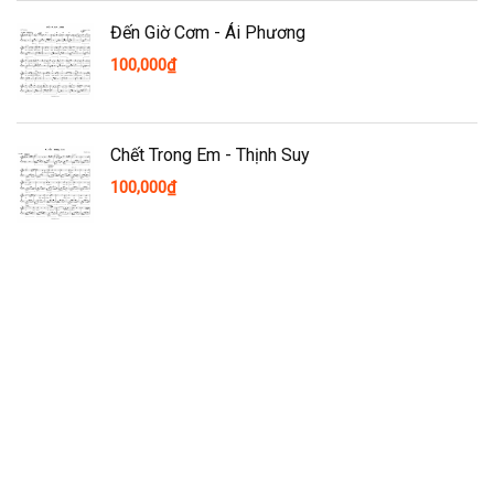
Đến Giờ Cơm - Ái Phương
100,000
₫
Chết Trong Em - Thịnh Suy
100,000
₫