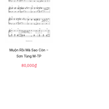
Muộn Rồi Mà Sao Còn –
Sơn Tùng M-TP
80,000
₫