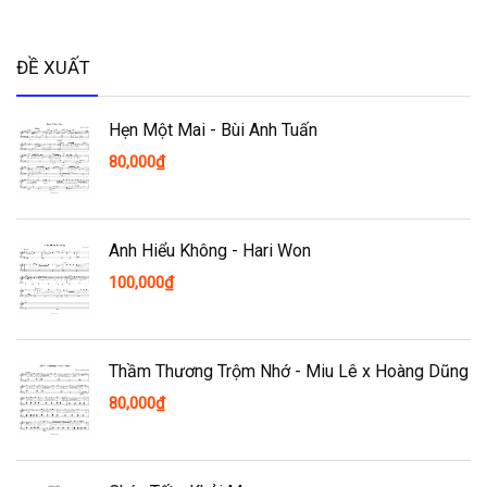
ĐỀ XUẤT
Hẹn Một Mai - Bùi Anh Tuấn
80,000
₫
Anh Hiểu Không - Hari Won
100,000
₫
Thầm Thương Trộm Nhớ - Miu Lê x Hoàng Dũng
80,000
₫