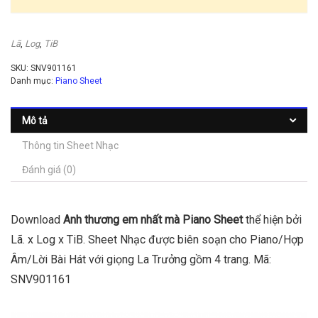
Lã
,
Log
,
TiB
SKU:
SNV901161
Danh mục:
Piano Sheet
Mô tả
Thông tin Sheet Nhạc
Đánh giá (0)
Download
Anh thương em nhất mà Piano Sheet
thể hiện bởi
Lã. x Log x TiB. Sheet Nhạc được biên soạn cho Piano/Hợp
Âm/Lời Bài Hát với giọng La Trưởng gồm 4 trang. Mã:
SNV901161