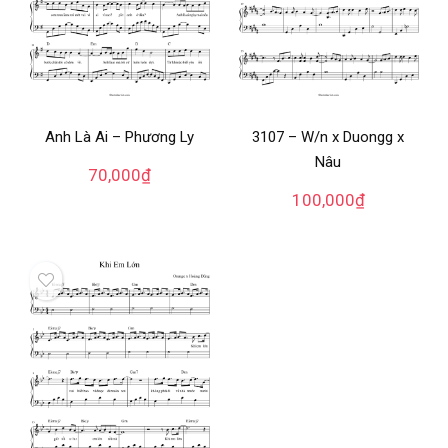
Anh Là Ai – Phương Ly
3107 – W/n x Duongg x
Nâu
70,000
₫
100,000
₫