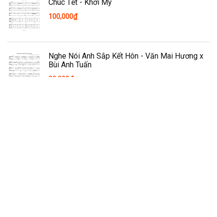
Chúc Tết - Khởi My
100,000
₫
Nghe Nói Anh Sắp Kết Hôn - Văn Mai Hương x
Bùi Anh Tuấn
80,000
₫
Thông tin
Download Sheet Nhạc Piano hot nhất tại Sheetnhacviet.com. Với định
dạng PDF chất lượng cao bạn có thể in ấn và xem trên Điện Thoại và
Máy Tính dễ dàng.
Email:
sheetnhacviet1194@gmail.com