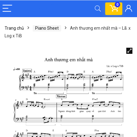
0
Trang chủ
Piano Sheet
Anh thương em nhất mà – Lã. x
Log x TiB