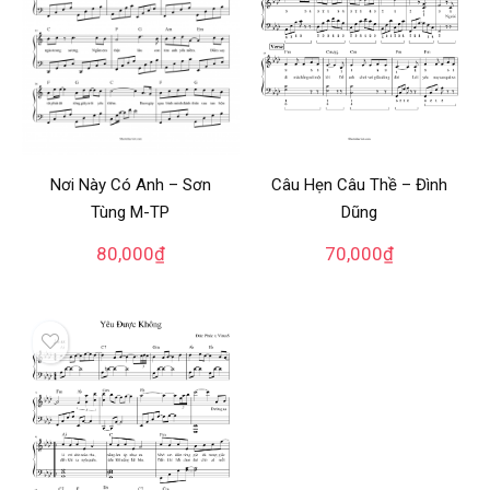
Nơi Này Có Anh – Sơn
Câu Hẹn Câu Thề – Đình
Tùng M-TP
Dũng
80,000
₫
70,000
₫