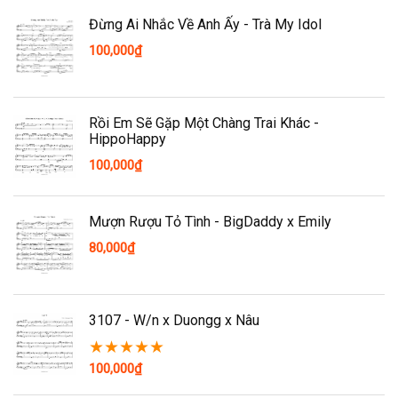
Đừng Ai Nhắc Về Anh Ấy - Trà My Idol
100,000
₫
Rồi Em Sẽ Gặp Một Chàng Trai Khác -
HippoHappy
100,000
₫
Mượn Rượu Tỏ Tình - BigDaddy x Emily
80,000
₫
3107 - W/n x Duongg x Nâu
★
★
★
★
★
100,000
₫