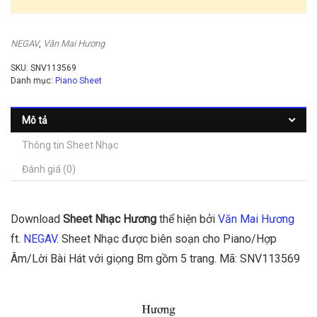
NEGAV
,
Văn Mai Hương
SKU:
SNV113569
Danh mục:
Piano Sheet
Mô tả
Thông tin Sheet Nhạc
Đánh giá (0)
Download
Sheet Nhạc Hương
thể hiện bởi
Văn Mai Hương
ft.
NEGAV
. Sheet Nhạc được biên soạn cho Piano/Hợp
Âm/Lời Bài Hát với giọng Bm gồm 5 trang. Mã: SNV113569