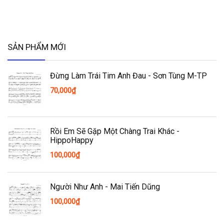
SẢN PHẨM MỚI
Đừng Làm Trái Tim Anh Đau - Sơn Tùng M-TP
70,000
₫
Rồi Em Sẽ Gặp Một Chàng Trai Khác -
HippoHappy
100,000
₫
Người Như Anh - Mai Tiến Dũng
100,000
₫