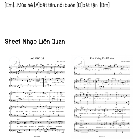
[Em]…Mùa hè [A]bất tận, nỗi buồn [D]bất tận. [Bm]
Sheet Nhạc Liên Quan