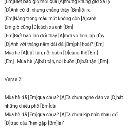
[Em]Biết bao giờ mới qua [A]những khung giờ xa lạ
[D]Anh cứ đi nhưng chẳng thấy [Bm]lối ra
[Em]Nắng trong màu mắt không còn [A]xanh
Em giờ cũng [D]cách xa anh [Bm]
[Em]Biết bao lần đổi thay [A]mới vô tình lấp đầy
[D]Anh với tháng năm dài đã [Bm]phí hoài? [Em]
Mùa hè [A]bất tận, nỗi buồn [D]cũng thế [Bm]
[Em]…Mùa hè [A]bất tận, nỗi buồn [D]bất tận. [Bm]
Verse 2:
Mùa hè đã [Em]qua chưa? [A]Ta chưa nghe đàn ve [D]hát
những chiều phố [Bm]dài
Mùa hè đã [Em]qua chưa? [A]Ta chưa kịp nhìn nhau để
[D]trao câu “hẹn gặp [Bm]lại”