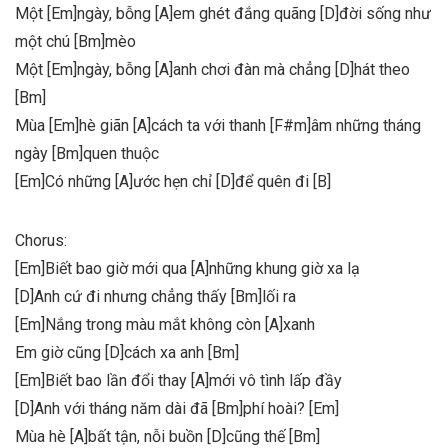
Một [Em]ngày, bỗng [A]em ghét đắng quãng [D]đời sống như
một chú [Bm]mèo
Một [Em]ngày, bỗng [A]anh chơi đàn mà chẳng [D]hát theo
[Bm]
Mùa [Em]hè giãn [A]cách ta với thanh [F#m]âm những tháng
ngày [Bm]quen thuộc
[Em]Có những [A]ước hẹn chỉ [D]để quên đi [B]
Chorus:
[Em]Biết bao giờ mới qua [A]những khung giờ xa lạ
[D]Anh cứ đi nhưng chẳng thấy [Bm]lối ra
[Em]Nắng trong màu mắt không còn [A]xanh
Em giờ cũng [D]cách xa anh [Bm]
[Em]Biết bao lần đổi thay [A]mới vô tình lấp đầy
[D]Anh với tháng năm dài đã [Bm]phí hoài? [Em]
Mùa hè [A]bất tận, nỗi buồn [D]cũng thế [Bm]