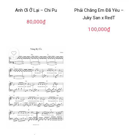
Phải Chăng Em Đã Yêu –
Anh Ơi Ở Lại – Chi Pu
Juky San x RedT
80,000
₫
100,000
₫