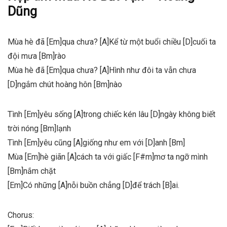
Dũng
Mùa hè đã [Em]qua chưa? [A]Kể từ một buổi chiều [D]cuối ta
đội mưa [Bm]rào
Mùa hè đã [Em]qua chưa? [A]Hình như đôi ta vẫn chưa
[D]ngắm chút hoàng hôn [Bm]nào
Tình [Em]yêu sống [A]trong chiếc kén lâu [D]ngày không biết
trời nóng [Bm]lạnh
Tình [Em]yêu cũng [A]giống như em với [D]anh [Bm]
Mùa [Em]hè giãn [A]cách ta với giấc [F#m]mơ ta ngỡ mình
[Bm]nắm chặt
[Em]Có những [A]nỗi buồn chẳng [D]để trách [B]ai.
Chorus: