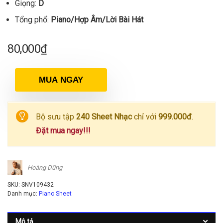
Giọng:
D
Tổng phổ:
Piano/Hợp Âm/Lời Bài Hát
80,000
₫
MUA NGAY
Bộ sưu tập
240 Sheet Nhạc
chỉ với
999.000đ
.
Đặt mua ngay!!!
Hoàng Dũng
SKU:
SNV109432
Danh mục:
Piano Sheet
Mô tả