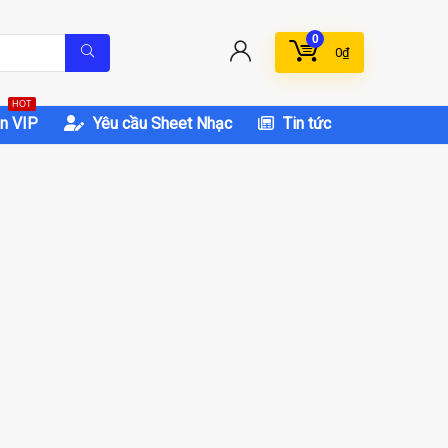
0
0
₫
HOT
n VIP
Yêu cầu Sheet Nhạc
Tin tức