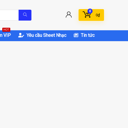
0
0
₫
HOT
n VIP
Yêu cầu Sheet Nhạc
Tin tức