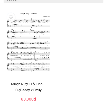
Mượn Rượu Tỏ Tình –
BigDaddy x Emily
80,000
₫