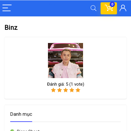
0
Binz
Đánh giá:
5
(
1
vote)
Danh mục